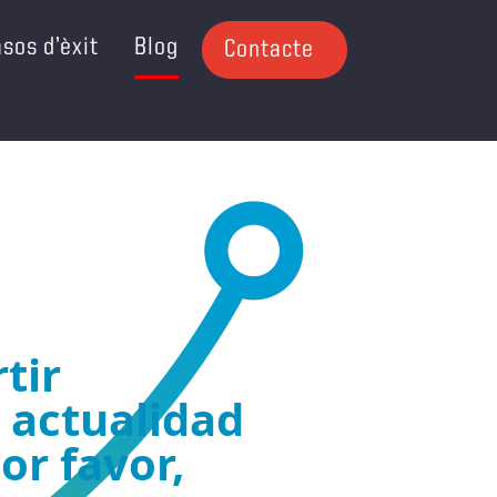
sos d’èxit
Blog
Contacte
tir
 actualidad
or favor,