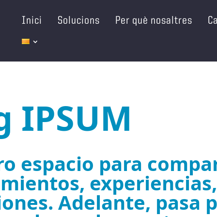
Inici
Solucions
Per què nosaltres
Ca
g IPSUM
o espacio para compar
mientos, experiencias,
iones. Adelante, pasa p