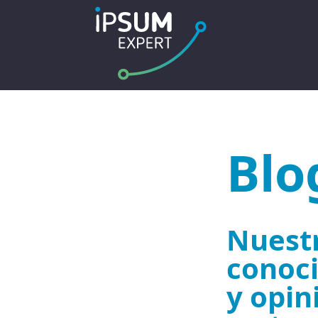
Blo
Nuestr
conoci
y opin