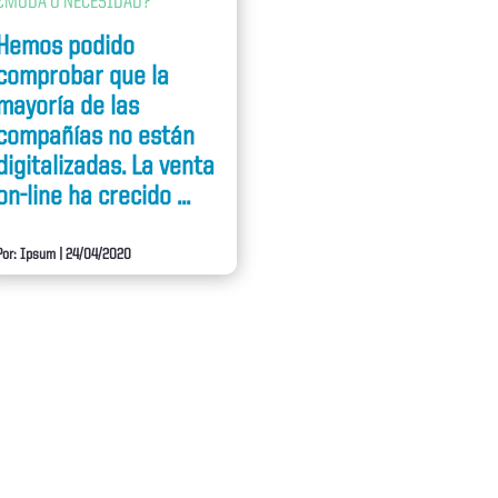
¿MODA O NECESIDAD?
Hemos podido
comprobar que la
mayoría de las
compañías no están
digitalizadas. La venta
on-line ha crecido ...
Por: Ipsum
|
24/04/2020