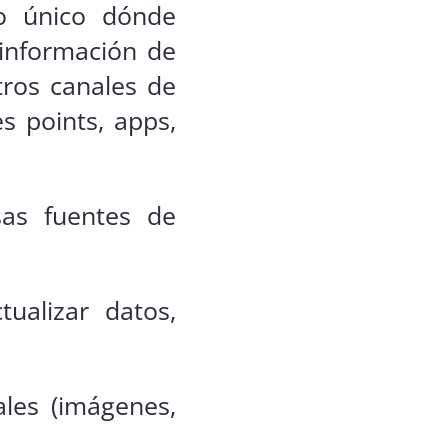
io único dónde
 información de
tros canales de
s points, apps,
sas fuentes de
ualizar datos,
ales (imágenes,