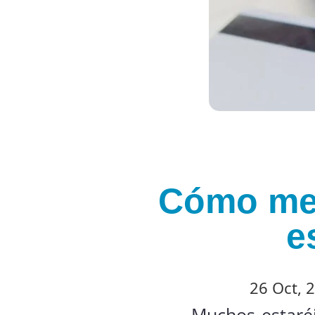
Cómo me 
e
26 Oct, 
Muchos estaréi