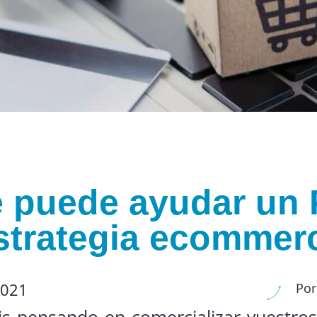
puede ayudar un 
strategia ecommer
2021
Por
s pensando en comercializar vuestro