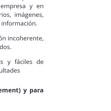
a empresa y en
rios, imágenes,
a información.
ón incoherente,
dos.
s y fáciles de
ultades
ement) y para