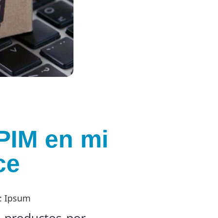
PIM en mi
ce
: Ipsum
s productos por