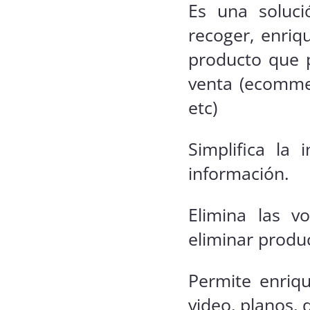
Es una soluci
recoger, enriq
producto que p
venta (ecommer
etc)
Simplifica la
información.
Elimina las v
eliminar produc
Permite enriqu
video, planos,